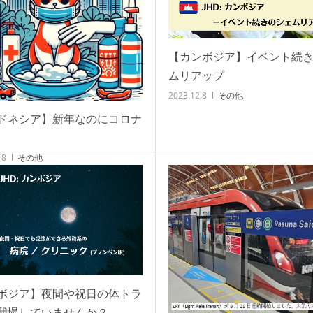
【カンボジア】イベント続
ムリアップ
2023.12.8
その他
ドネシア】新年なのにコロナ
18
その他
ボジア】夜間や祝日の体トラ
我慢していませんか？