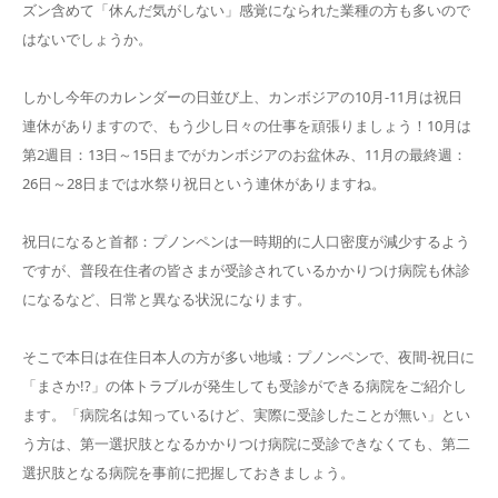
ズン含めて「休んだ気がしない」感覚になられた業種の方も多いので
はないでしょうか。
しかし今年のカレンダーの日並び上、カンボジアの10月‐11月は祝日
連休がありますので、もう少し日々の仕事を頑張りましょう！10月は
第2週目：13日～15日までがカンボジアのお盆休み、11月の最終週：
26日～28日までは水祭り祝日という連休がありますね。
祝日になると首都：プノンペンは一時期的に人口密度が減少するよう
ですが、普段在住者の皆さまが受診されているかかりつけ病院も休診
になるなど、日常と異なる状況になります。
そこで本日は在住日本人の方が多い地域：プノンペンで、夜間‐祝日に
「まさか!?」の体トラブルが発生しても受診ができる病院をご紹介し
ます。「病院名は知っているけど、実際に受診したことが無い」とい
う方は、第一選択肢となるかかりつけ病院に受診できなくても、第二
選択肢となる病院を事前に把握しておきましょう。