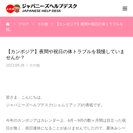
ーム
ブログ
その他
【カンボジア】夜間や祝日の体トラブルを
HOME
我…
サービス
【カンボジア】夜間や祝日の体トラブルを我慢していま
せんか？
病院情報
2023.09.28
その他
会社概要
お問い合わせ
皆さま、こんにちは。
ジャパニーズヘルプデスク(シェムリアップ)の青砥です。
採用情報
今年のカンボジアはカレンダー上、6月～9月の数ヶ月間は目立った祝
日が無く、祝日連休になることがありませんでしたので、夏休みシー