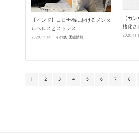
【カン
【インド】コロナ禍におけるメンタ
格化さ
ルヘルスとストレス
2020.11.
2020.11.14
その他
,
医療情報
1
2
3
4
5
6
7
8