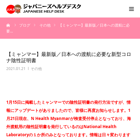
ーム
ブログ
その他
【ミャンマー】最新版／日本への渡航に必
HOME
要…
サービス
【ミャンマー】最新版／日本への渡航に必要な新型コロ
ナ陰性証明書
病院情報
2021.01.21
その他
会社概要
お問い合わせ
1月15日に掲載したミャンマーでの陰性証明書の発行方法ですが、情
報にアップデートがありましたので、皆様に再度お知らせします。1
採用情報
月21日現在、N Health Myanmarが検査受付停止となっており、海
外渡航用の陰性証明書を発行しているのはNational Health
Laboratoryの１か所のみとなっております。情報は日々変わります