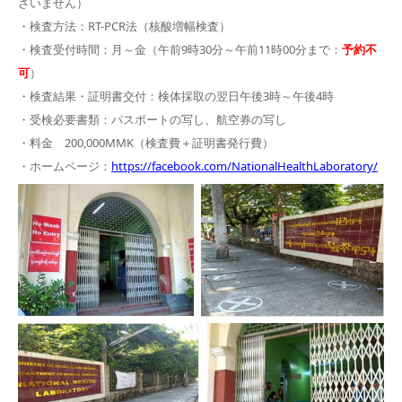
ざいません）
・検査方法：RT-PCR法（核酸増幅検査）
・検査受付時間：月～金（午前9時30分～午前11時00分まで：
予約不
可
）
・検査結果・証明書交付：検体採取の翌日午後3時～午後4時
・受検必要書類：パスポートの写し、航空券の写し
・料金 200,000MMK（検査費＋証明書発行費）
・ホームページ：
https://facebook.com/NationalHealthLaboratory/