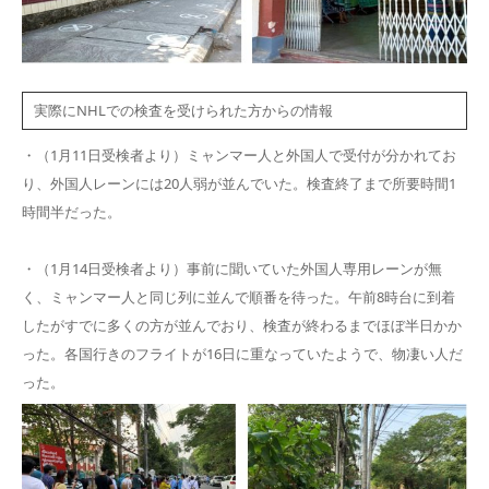
実際にNHLでの検査を受けられた方からの情報
・（1月11日受検者より）ミャンマー人と外国人で受付が分かれてお
り、外国人レーンには20人弱が並んでいた。検査終了まで所要時間1
時間半だった。
・（1月14日受検者より）事前に聞いていた外国人専用レーンが無
く、ミャンマー人と同じ列に並んで順番を待った。午前8時台に到着
したがすでに多くの方が並んでおり、検査が終わるまでほぼ半日かか
った。各国行きのフライトが16日に重なっていたようで、物凄い人だ
った。