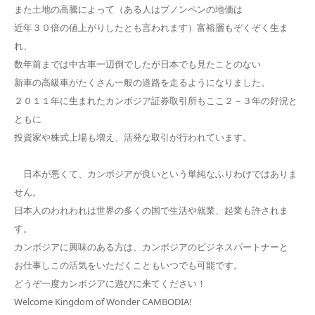
また土地の高騰によって（ある人はプノンペンの地価は
近年３０倍の値上がりしたとも言われます）富裕層もぞくぞく生ま
れ、
数年前までは中古車一辺倒でしたが日本でも見たことのない
新車の高級車がたくさん一般の道路を走るようになりました。
２０１１年に生まれたカンボジア証券取引所もここ２－３年の好況と
ともに
投資家や株式上場も増え、活発な取引が行われています。
日本が悪くて、カンボジアが良いという単純なふりわけではありま
せん。
日本人のわれわれは世界の多くの国で生活や就業、起業も許されま
す。
カンボジアに興味のある方は、カンボジアのビジネスパートナーと
お仕事しこの活気をいただくこともいつでも可能です。
どうぞ一度カンボジアに遊びに来てください！
Welcome Kingdom of Wonder CAMBODIA!