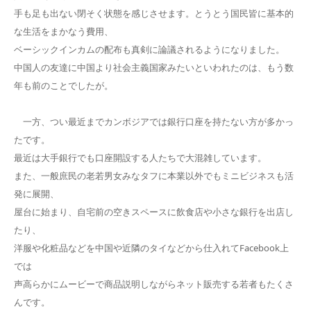
手も足も出ない閉そく状態を感じさせます。とうとう国民皆に基本的
な生活をまかなう費用、
ベーシックインカムの配布も真剣に論議されるようになりました。
中国人の友達に中国より社会主義国家みたいといわれたのは、もう数
年も前のことでしたが。
一方、つい最近までカンボジアでは銀行口座を持たない方が多かっ
たです。
最近は大手銀行でも口座開設する人たちで大混雑しています。
また、一般庶民の老若男女みなタフに本業以外でもミニビジネスも活
発に展開、
屋台に始まり、自宅前の空きスペースに飲食店や小さな銀行を出店し
たり、
洋服や化粧品などを中国や近隣のタイなどから仕入れてFacebook上
では
声高らかにムービーで商品説明しながらネット販売する若者もたくさ
んです。