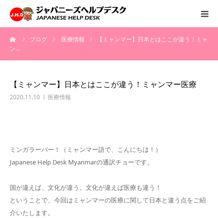
ーム
ブログ
医療情報
【ミャンマー】日本とはここが違う！ミャ
HOME
ン…
サービス
【ミャンマー】日本とはここが違う！ミャンマー医療
病院情報
2020.11.10
医療情報
会社概要
ミンガラーバー！（ミャンマー語で、こんにちは！）
お問い合わせ
Japanese Help Desk Myanmarの通訳チョーです。
採用情報
国が違えば、文化が違う。文化が違えば医療も違う！
ということで、今回はミャンマーの医療に関して日本と違う点をご紹
介いたします。