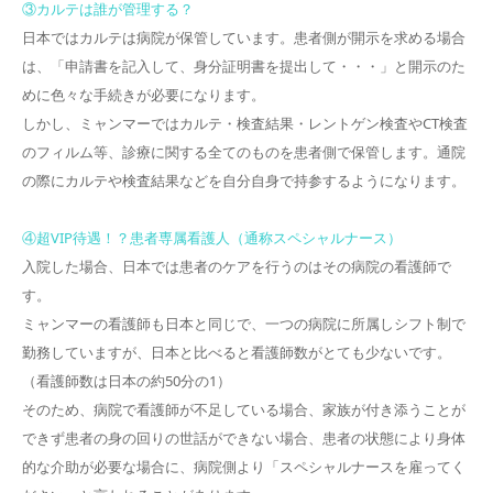
③カルテは誰が管理する？
日本ではカルテは病院が保管しています。患者側が開示を求める場合
は、「申請書を記入して、身分証明書を提出して・・・」と開示のた
めに色々な手続きが必要になります。
しかし、ミャンマーではカルテ・検査結果・レントゲン検査やCT検査
のフィルム等、診療に関する全てのものを患者側で保管します。通院
の際にカルテや検査結果などを自分自身で持参するようになります。
④超VIP待遇！？患者専属看護人（通称スペシャルナース）
入院した場合、日本では患者のケアを行うのはその病院の看護師で
す。
ミャンマーの看護師も日本と同じで、一つの病院に所属しシフト制で
勤務していますが、日本と比べると看護師数がとても少ないです。
（看護師数は日本の約50分の1）
そのため、病院で看護師が不足している場合、家族が付き添うことが
できず患者の身の回りの世話ができない場合、患者の状態により身体
的な介助が必要な場合に、病院側より「スペシャルナースを雇ってく