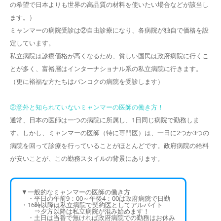
の希望で日本よりも世界の高品質の材料を使いたい場合などが該当し
ます。）
ミャンマーの病院受診は②自由診療になり、各病院が独自で価格を設
定しています。
私立病院は診療価格が高くなるため、貧しい国民は政府病院に行くこ
とが多く、富裕層はインターナショナル系の私立病院に行きます。
（更に裕福な方たちはバンコクの病院を受診します）
②意外と知られていないミャンマーの医師の働き方！
通常、日本の医師は一つの病院に所属し、1日同じ病院で勤務しま
す。しかし、ミャンマーの医師（特に専門医）は、一日に2つか3つの
病院を回って診療を行っていることがほとんどです。政府病院の給料
が安いことが、この勤務スタイルの背景にあります。
▼一般的なミャンマーの医師の働き方
・平日の午前9：00～午後4：00は政府病院で日勤
・16時以降は私立病院で契約医としてアルバイト
⇒夕方以降は私立病院が混み始めます！
・土日は当番で無ければ政府病院での勤務はお休み