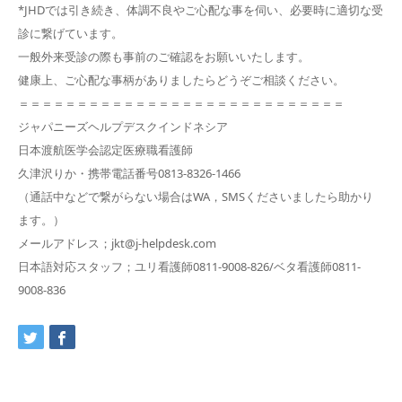
*JHDでは引き続き、体調不良やご心配な事を伺い、必要時に適切な受
診に繋げています。
一般外来受診の際も事前のご確認をお願いいたします。
健康上、ご心配な事柄がありましたらどうぞご相談ください。
＝＝＝＝＝＝＝＝＝＝＝＝＝＝＝＝＝＝＝＝＝＝＝＝＝＝＝＝
ジャパニーズヘルプデスクインドネシア
日本渡航医学会認定医療職看護師
久津沢りか・携帯電話番号0813-8326-1466
（通話中などで繋がらない場合はWA，SMSくださいましたら助かり
ます。）
メールアドレス；jkt@j-helpdesk.com
日本語対応スタッフ；ユリ看護師0811-9008-826/ベタ看護師0811-
9008-836