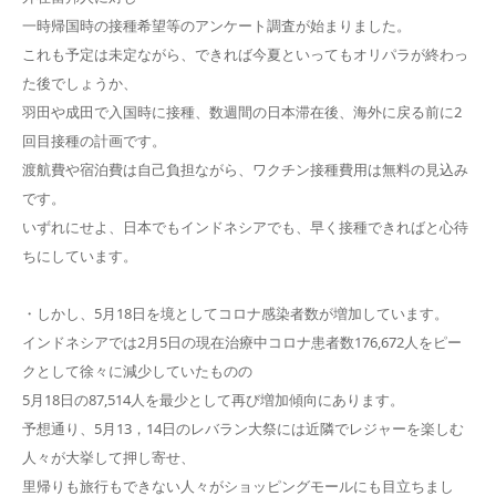
一時帰国時の接種希望等のアンケート調査が始まりました。
これも予定は未定ながら、できれば今夏といってもオリパラが終わっ
た後でしょうか、
羽田や成田で入国時に接種、数週間の日本滞在後、海外に戻る前に2
回目接種の計画です。
渡航費や宿泊費は自己負担ながら、ワクチン接種費用は無料の見込み
です。
いずれにせよ、日本でもインドネシアでも、早く接種できればと心待
ちにしています。
・しかし、5月18日を境としてコロナ感染者数が増加しています。
インドネシアでは2月5日の現在治療中コロナ患者数176,672人をピー
クとして徐々に減少していたものの
5月18日の87,514人を最少として再び増加傾向にあります。
予想通り、5月13，14日のレバラン大祭には近隣でレジャーを楽しむ
人々が大挙して押し寄せ、
里帰りも旅行もできない人々がショッピングモールにも目立ちまし