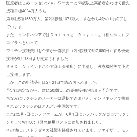
医療者はじめエッセンシャルワーカーと60歳以上高齢者あわせて優先
接種目標4034万人うち
第1回接種1659万人、第2回接種1071万人、すなわち4分の1は終了し
ています。
また、インドネシアではＧｏｔｏｎｇ Ｒｏｙｏｎｇ（相互扶助）プ
ログラムといって、
ワクチン接種費用を企業が一部負担（2回接種で約7,680円）する優先
接種が5月18日より開始されました。
ＫＡＤＩＮ（インドネシア商工会議所）に申請し、医療機関等で予約
し接種します。
しかしこの申請受付は5月21日で締め切られました。
予定は未定ながら、次に50歳以上の優先接種が始まる予定です。
ちなみにワクチンのメーカーは選択できません。インドネシアで接種
されるワクチンのほとんどが中国製です。
これは5月7日にシノファームが、6月1日にシノバックがコロナワクチ
ンとしてWHOより緊急使用リストに追加されました。
その他にアストラゼネカ社製も接種されています。ファイザー、モデ