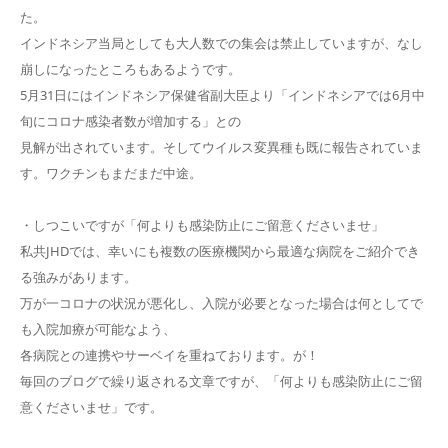
た。
インドネシア当局としても大人数での集会は禁止していますが、なし
崩しになったところもあるようです。
5月31日にはインドネシア保健省副大臣より「インドネシアでは6月中
旬にコロナ感染者数が増加する」との
見解が出されています。そしてウイルス変異種も既に報告されていま
す。ワクチンもまだまだ中途。
・しつこいですが「何よりも感染防止にご留意くださいませ」
私共JHDでは、幸いにも複数の医療機関から最適な病院をご紹介でき
る強みがあります。
万が一コロナの状況が悪化し、入院が必要となった場合は何としてで
も入院加療が可能なよう、
各病院との連携やサーベイを重ねております。が！
毎回のブログで繰り返される文章ですが、「何よりも感染防止にご留
意くださいませ」です。