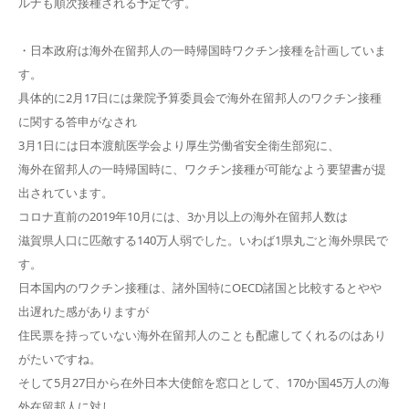
ルナも順次接種される予定です。
・日本政府は海外在留邦人の一時帰国時ワクチン接種を計画していま
す。
具体的に2月17日には衆院予算委員会で海外在留邦人のワクチン接種
に関する答申がなされ
3月1日には日本渡航医学会より厚生労働省安全衛生部宛に、
海外在留邦人の一時帰国時に、ワクチン接種が可能なよう要望書が提
出されています。
コロナ直前の2019年10月には、3か月以上の海外在留邦人数は
滋賀県人口に匹敵する140万人弱でした。いわば1県丸ごと海外県民で
す。
日本国内のワクチン接種は、諸外国特にOECD諸国と比較するとやや
出遅れた感がありますが
住民票を持っていない海外在留邦人のことも配慮してくれるのはあり
がたいですね。
そして5月27日から在外日本大使館を窓口として、170か国45万人の海
外在留邦人に対し