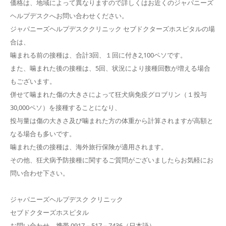
価格は、地域によって異なりますので詳しくはお近くのジャパニーズ
ヘルプデスクへお問い合わせください。
ジャパニーズヘルプデスククリニック セブドクターズホスピタルの場
合は、
噛まれる前の接種は、合計3回、１回に付き2,100ペソです。
また、噛まれた後の接種は、5回、状況により接種回数が増える場合
もございます。
併せて噛まれた傷の大きさによって狂犬病免疫グロブリン（１投与
30,000ペソ）を接種することになり、
投与量は傷の大きさ及び噛まれた方の体重から計算されますが高額と
なる場合も多いです。
噛まれた後の接種は、海外旅行保険が適用されます。
その他、狂犬病予防接種に関するご質問がございましたらお気軽にお
問い合わせ下さい。
ジャパニーズヘルプデスク クリニック
セブドクターズホスピタル
お問い合わせ 携帯 0917－517－7436（日本語）