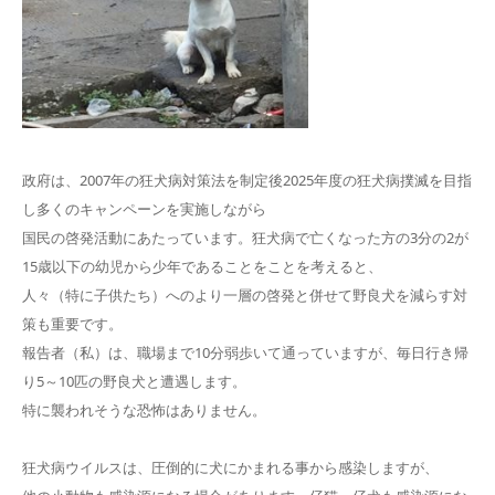
政府は、2007年の狂犬病対策法を制定後2025年度の狂犬病撲滅を目指
し多くのキャンペーンを実施しながら
国民の啓発活動にあたっています。狂犬病で亡くなった方の3分の2が
15歳以下の幼児から少年であることをことを考えると、
人々（特に子供たち）へのより一層の啓発と併せて野良犬を減らす対
策も重要です。
報告者（私）は、職場まで10分弱歩いて通っていますが、毎日行き帰
り5～10匹の野良犬と遭遇します。
特に襲われそうな恐怖はありません。
狂犬病ウイルスは、圧倒的に犬にかまれる事から感染しますが、