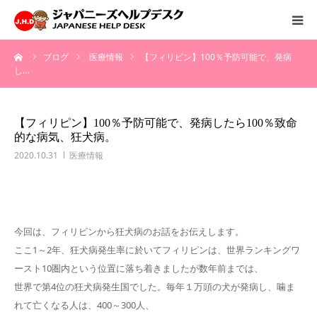
ーム
ブログ
医療情報
【フィリピン】100％予防可能で、発病
HOME
し…
サービス
【フィリピン】100％予防可能で、発病したら100％致命
的な病気、狂犬病。
病院情報
2020.10.31
医療情報
会社概要
お問い合わせ
今回は、フィリピンから狂犬病のお話をお伝えします。
ここ1～2年、狂犬病発生率に於いてフィリピンは、世界ランキングワ
採用情報
ースト10圏内という位置に落ち着きましたが数年前までは、
世界で第4位の狂犬病発生国でした。毎年１万頭の犬が発病し、噛ま
れて亡くなる人は、400～300人、