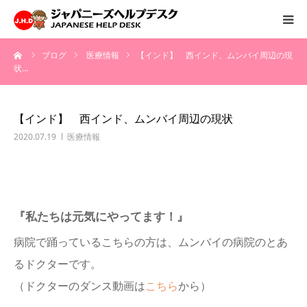
ーム
ブログ
医療情報
【インド】 西インド、ムンバイ周辺の現
HOME
状…
サービス
【インド】 西インド、ムンバイ周辺の現状
病院情報
2020.07.19
医療情報
会社概要
『私たちは元気にやってます！』
お問い合わせ
病院で踊っているこちらの方は、ムンバイの病院のとあ
採用情報
るドクターです。
（ドクターのダンス動画は
こちら
から）