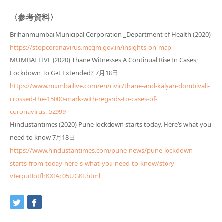
〈参考資料〉
Brihanmumbai Municipal Corporation _Department of Health (2020)
https://stopcoronavirus.mcgm.gov.in/insights-on-map
MUMBAI LIVE (2020) Thane Witnesses A Continual Rise In Cases;
Lockdown To Get Extended? 7月18日
https://www.mumbailive.com/en/civic/thane-and-kalyan-dombivali-
crossed-the-15000-mark-with-regards-to-cases-of-
coronavirus.-52999
Hindustantimes (2020) Pune lockdown starts today. Here’s what you
need to know 7月18日
https://www.hindustantimes.com/pune-news/pune-lockdown-
starts-from-today-here-s-what-you-need-to-know/story-
vIerpuBotfhKXIAc05UGKI.html