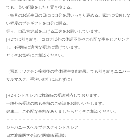
ても、良い経験をしたと置き換える。
・毎月のお誕生日の日には自分を思いっきり褒める。家計に抵触しな
い程度のプチギフトを自分に贈る。
等々、自己肯定感を上げる工夫をお願いしています。
JHDでは引き続き、コロナ以外の体調不良やご心配な事をヒアリング
し、必要時に適切な受診に繋げています。
どうぞお気軽にご相談ください。
（写真：ワクチン接種後の抗体陽性検査結果。でも引き続きユニバー
サルマスク、手洗い励行は忘れずに）
JHDインドネシアは救急時の受診対応しております。
一般外来受診の際も事前のご確認をお願いいたします。
健康上、ご心配な事柄がありましたらどうぞご相談ください。
＝＝＝＝＝＝＝＝＝＝＝＝＝＝＝＝＝＝＝＝＝＝＝＝＝＝＝＝
ジャパニーズヘルプデスクインドネシア
日本渡航医学会認定医療職看護師