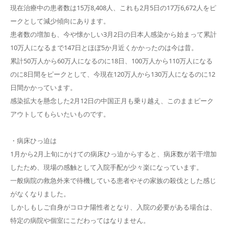
現在治療中の患者数は15万8,408人、これも2月5日の17万6,672人をピ
ークとして減少傾向にあります。
患者数の増加も、今や懐かしい3月2日の日本人感染から始まって累計
10万人になるまで147日とほぼ5か月近くかかったのは今は昔。
累計50万人から60万人になるのに18日、100万人から110万人になる
のに8日間をピークとして、今現在120万人から130万人になるのに12
日間かかっています。
感染拡大を懸念した2月12日の中国正月も乗り越え、このままピーク
アウトしてもらいたいものです。
・病床ひっ迫は
1月から2月上旬にかけての病床ひっ迫からすると、病床数が若干増加
したため、現場の感触として入院手配が少々楽になっています。
一般病院の救急外来で待機している患者やその家族の殺伐とした感じ
がなくなりました。
しかしもしご自身がコロナ陽性者となり、入院の必要がある場合は、
特定の病院や個室にこだわってはなりません。