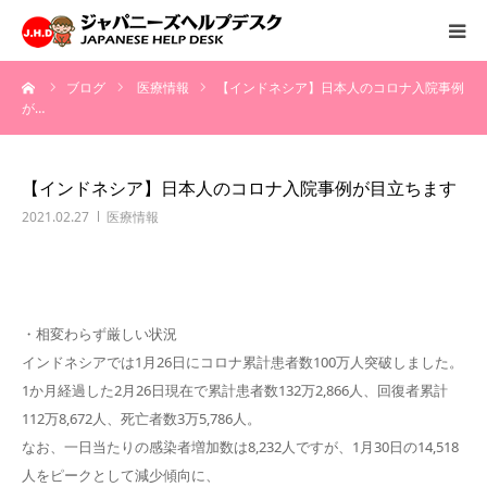
ーム
ブログ
医療情報
【インドネシア】日本人のコロナ入院事例
HOME
が…
サービス
【インドネシア】日本人のコロナ入院事例が目立ちます
病院情報
2021.02.27
医療情報
会社概要
・相変わらず厳しい状況
お問い合わせ
インドネシアでは1月26日にコロナ累計患者数100万人突破しました。
1か月経過した2月26日現在で累計患者数132万2,866人、回復者累計
採用情報
112万8,672人、死亡者数3万5,786人。
なお、一日当たりの感染者増加数は8,232人ですが、1月30日の14,518
人をピークとして減少傾向に、