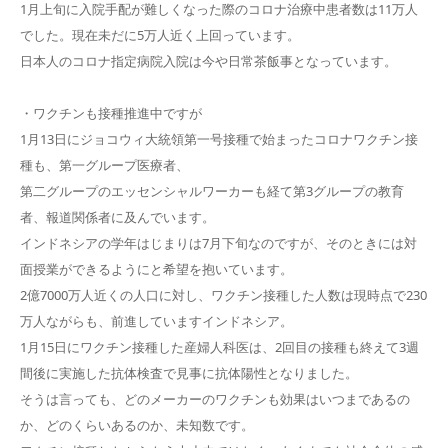
1月上旬に入院手配が難しくなった際のコロナ治療中患者数は11万人
でした。現在未だに5万人近く上回っています。
日本人のコロナ指定病院入院は今や日常茶飯事となっています。
・ワクチンも接種推進中ですが
1月13日にジョコウィ大統領第一号接種で始まったコロナワクチン接
種も、第一グループ医療者、
第二グループのエッセンシャルワーカーも経て第3グループの教育
者、報道関係者に及んでいます。
インドネシアの学年はじまりは7月下旬なのですが、そのときには対
面授業ができるようにと希望を抱いています。
2億7000万人近くの人口に対し、ワクチン接種した人数は現時点で230
万人ながらも、前進していますインドネシア。
1月15日にワクチン接種した産婦人科医は、2回目の接種も終えて3週
間後に実施した抗体検査で見事に抗体陽性となりました。
そうは言っても、どのメーカーのワクチンも効果はいつまであるの
か、どのくらいあるのか、未知数です。