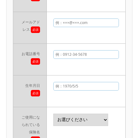
メールアド
レス
必須
お電話番号
必須
生年月日
必須
ご使用にな
られている
保険名