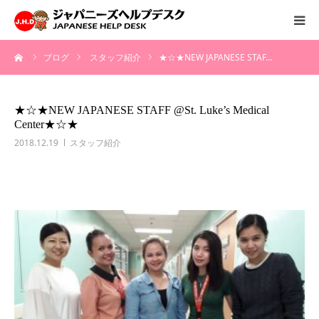
ーム
ブログ
スタッフ紹介
★☆★NEW JAPANESE STAF…
HOME
サービス
★☆★NEW JAPANESE STAFF @St. Luke’s Medical
Center★☆★
病院情報
2018.12.19
スタッフ紹介
会社概要
お問い合わせ
採用情報