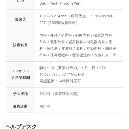
Daun Penh, Phnom Penh
+855-23-214-955（病院代表） / +855-95-580-
連絡先
227（24時間救急診療）
内科 / 外科 / 小児科 / 心療内科 / 循環器内科・
外科 / 整形外科 / 泌尿器科 / 消化器内科 / 産
診療科目
科・婦人科 / 皮膚科 / 眼科 / 神経内科・脳神経
外科 / 耳鼻咽喉科 / 理学療法科 / 救急外来 等
駆けつけ（要事前予約）：月－日：8:00 –
JHDオフィ
17:00 / カンボジア祝日休み
ス営業時間
電話通訳：24時間対応可
予防接種
対応可（事前確認推奨）
健康診断­
対応可
ヘルプデスク