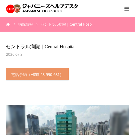
ーム
病院情報
セントラル病院｜Central Hosp…
HOME
サービス
セントラル病院｜Central Hospital
2026.07.3
病院情報
電話予約（+855-23-990-681）
会社概要
お問い合わせ
採用情報